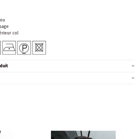
rou
sage
érieur col
duit