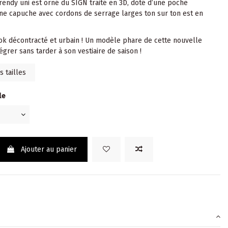
trendy uni est orné du SIGN traité en 3D, doté d’une poche
ne capuche avec cordons de serrage larges ton sur ton est en
look décontracté et urbain ! Un modèle phare de cette nouvelle
tégrer sans tarder à son vestiaire de saison !
 tailles
le
LE
Ajouter au panier