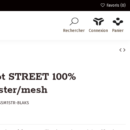
Favoris (
0
)
Rechercher
Connexion
Panier
ot STREET 100%
ster/mesh
SSM1STR-BLAKS