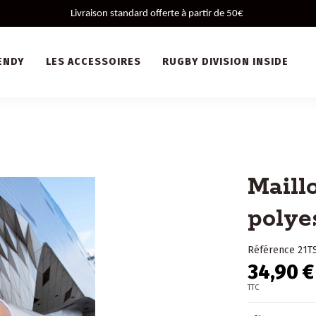
 Livraison standard offerte à partir de 50€ 
ENDY
LES ACCESSOIRES
RUGBY DIVISION INSIDE
Maill
polye
Référence
21T
34,90 €
TTC