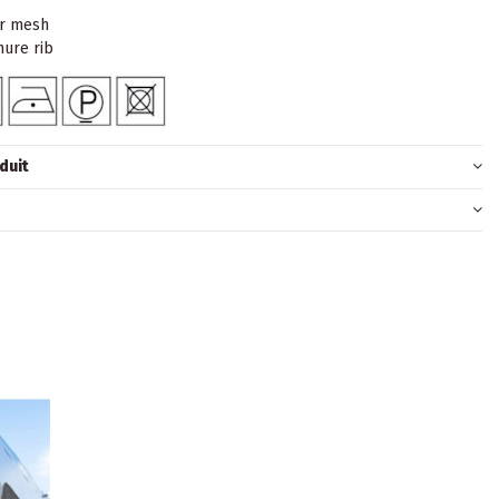
r mesh
ure rib
duit